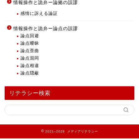
情報操作と詭弁ー論拠の誤謬
感情に訴える論証
情報操作と詭弁ー論点の誤謬
論点回避
論点曖昧
論点歪曲
論点混同
論点相違
論点隠蔽
リテラシー検索
2021–2026 メディアリテラシー