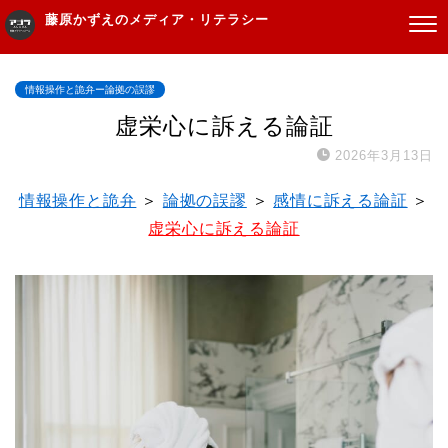
藤原かずえのメディア・リテラシー
情報操作と詭弁ー論拠の誤謬
虚栄心に訴える論証
2026年3月13日
情報操作と詭弁
＞
論拠の誤謬
＞
感情に訴える論証
＞
虚栄心に訴える論証