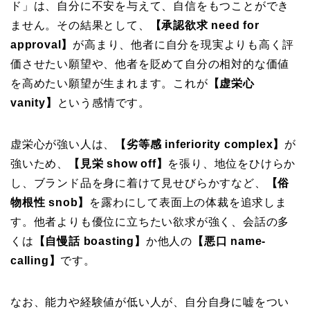
ド」は、自分に不安を与えて、自信をもつことができ
ません。その結果として、
【承認欲求 need for
approval】
が高まり、他者に自分を現実よりも高く評
価させたい願望や、他者を貶めて自分の相対的な価値
を高めたい願望が生まれます。これが
【虚栄心
vanity】
という感情です。
虚栄心が強い人は、
【劣等感 inferiority complex】
が
強いため、
【見栄 show off】
を張り、地位をひけらか
し、ブランド品を身に着けて見せびらかすなど、
【俗
物根性 snob】
を露わにして表面上の体裁を追求しま
す。他者よりも優位に立ちたい欲求が強く、会話の多
くは
【自慢話 boasting】
か他人の
【悪口 name-
calling】
です。
なお、能力や経験値が低い人が、自分自身に嘘をつい