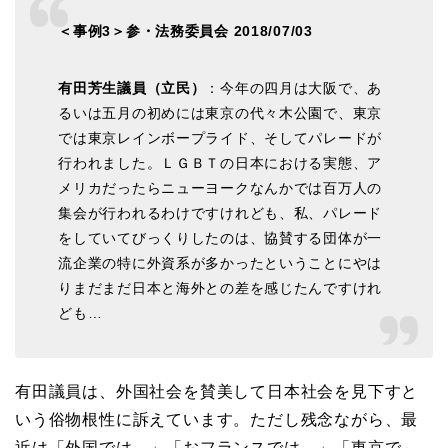
＜事例3＞参・法務委員会 2018/07/03
有田芳生議員（立民）
：今年の四月は大阪で、あ
るいは五月の初めには東京の代々木公園で、東京
では東京レインボープライド、そしてパレードが
行われました。ＬＧＢＴの日本における実態、ア
メリカだったらニューヨークなんかでは百万人の
集会が行われるわけですけれども、私、パレード
をしていてびっくりしたのは、協賛する団体が一
流企業の特に外資系が多かったということにやは
りまだまだ日本と海外との差を感じたんですけれ
ども…
有田議員は、外国社会を賛美して日本社会を見下すと
いう俗物根性に訴えています。ただし残念ながら、最
近は「外国では…」「おフランスでは…」「東京で