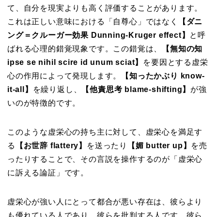
て、自分を現実よりも高く評価することがあります。
これは正しい意味における「自尊心」ではなく
【ダニ
ング＝クルーガー効果 Dunning-Kruger effect】
と呼
ばれる心理的錯覚現象です。この錯覚は、
【無知の知
ipse se nihil scire id unum sciat】
を要因とする虚栄
心の作用によって発現します。
【知ったかぶり know-
it-all】
を繰り返し、
【他責思考 blame-shifting】
が強
いのが特徴的です。
このような虚栄心の持ち主に対して、虚栄心を満足す
る
【お世辞 flattery】
を送ったり
【媚 butter up】
を売
ったりすることで、その言説を操作するのが「虚栄心
に訴える論証」です。
虚栄心が強い人にとって都合が悪い存在は、彼らより
も優れている人であり、彼らを批判する人です。彼ら