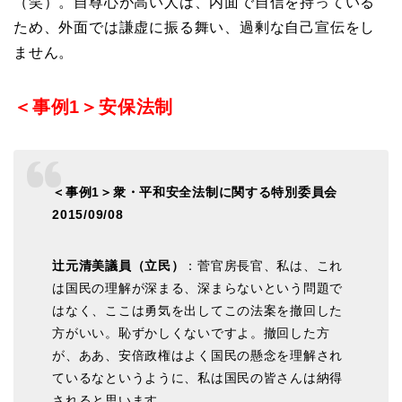
（笑）。自尊心が高い人は、内面で自信を持っている
ため、外面では謙虚に振る舞い、過剰な自己宣伝をし
ません。
＜事例1＞安保法制
＜事例1＞衆・平和安全法制に関する特別委員会
2015/09/08
辻元清美議員（立民）
：菅官房長官、私は、これ
は国民の理解が深まる、深まらないという問題で
はなく、ここは勇気を出してこの法案を撤回した
方がいい。恥ずかしくないですよ。撤回した方
が、ああ、安倍政権はよく国民の懸念を理解され
ているなというように、私は国民の皆さんは納得
されると思います。