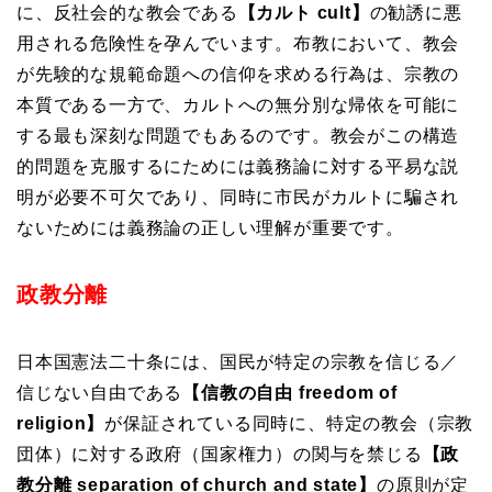
に、反社会的な教会である
【カルト cult】
の勧誘に悪
用される危険性を孕んでいます。布教において、教会
が先験的な規範命題への信仰を求める行為は、宗教の
本質である一方で、カルトへの無分別な帰依を可能に
する最も深刻な問題でもあるのです。教会がこの構造
的問題を克服するにためには義務論に対する平易な説
明が必要不可欠であり、同時に市民がカルトに騙され
ないためには義務論の正しい理解が重要です。
政教分離
日本国
憲法二十条
には、国民が特定の宗教を信じる／
信じない自由である
【
信教の自由 freedom of
religion
】
が保証されている同時に
、特定の教会（宗教
団体）に対する政府（国家権力）の関与を禁じる
【政
教分離 separation of church and state】
の原則が定