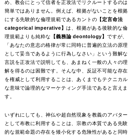
め、教会にとって信者を正攻法でリクルートするのは
簡単ではありません。例えば、
根拠がないことを根拠
にする先験的な倫理規範である
カントの
【定言命法
categorical imperative】
は、根拠がある後験的な倫
理規範よりも純粋な
【義務論
deontology】
ですが
、
「あなたの意志の格律が常に同時に普遍的立法の原理
として妥当であるように行為しなさい」という難解な
言説を正攻法で説明しても、
あまねく
一般の人々の
理
解を得るのは困難です。
そんな中、反証不可能な存在
を権威として利用することは、あくまでもテクニカル
な意味で論理的なマーケティング手法であると言えま
す
。
いずれにしても、神仏や超自然現象を教義のアバター
として布教に利用することは、宗教の本質である先験
的な規範命題の存在を矮小化する危険性があると同時