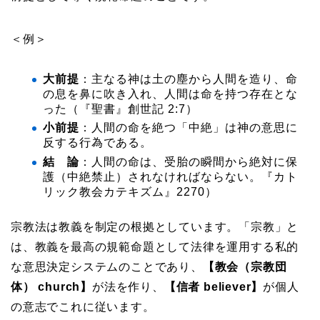
＜例＞
大前提
：主なる神は土の塵から人間を造り、命
の息を鼻に吹き入れ、人間は命を持つ存在とな
った（『聖書』創世記 2:7）
小前提
：人間の命を絶つ「中絶」は神の意思に
反する行為である。
結 論
：人間の命は、受胎の瞬間から絶対に保
護（中絶禁止）されなければならない。『カト
リック教会カテキズム』2270）
宗教法は教義を制定の根拠としています。「宗教」と
は、教義を最高の規範命題として法律を運用する私的
な意思決定システムのことであり、
【教会（宗教団
体） church】
が法を作り、
【信者 believer】
が個人
の意志でこれに従います。