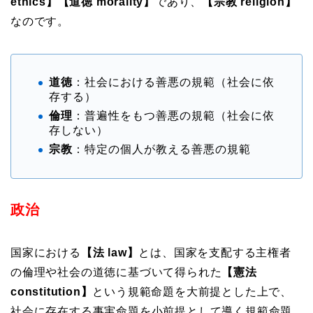
ethics】【道徳 morality】
であり、
【宗教 religion】
なのです。
道徳
：社会における善悪の規範（社会に依
存する）
倫理
：普遍性をもつ善悪の規範（社会に依
存しない）
宗教
：特定の個人が教える善悪の規範
政治
国家における
【法 law】
とは、国家を支配する主権者
の倫理や社会の道徳に基づいて得られた
【憲法
constitution】
という規範命題を大前提とした上で、
社会に存在する
事実命題を小前提として
導く規範命題