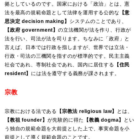
拠としているのです。国家における「政治」とは、憲
法を最高の規範命題として法律を運用する公的な
【意
思決定 decision making】
システムのことであり、
【政府 government】
の立法機関が法を作り、行政が
法を行い、司法が法を司ります。ちなみに「政府」と
言えば、日本では行政を指しますが、世界では立法・
行政・司法の三機関を指すのが標準的です。民主主義
社会であれ、専制社会であれ、国内に居住する
【住民
resident】
には法を遵守する義務が課されます。
宗教
宗教における法である
【宗教法 religious law】
とは、
【教祖 founder】
が先験的に得た
【教義 dogma】
とい
う独自の規範命題を大前提とした上で、事実命題を小
前提として導く規範命題のことです。