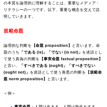
の本質を論理的に理解することは、重要なメディア・
リテラシーの一つです。以下、重要な概念を交えて説
明していきます。
規範命題
論理的な判断を
【命題 proposition】
と言います。命
題のうち
「である (is)」「でない (is not)」
を述語とし
て使う真偽の判断を
【事実命題 ​factual proposition】
と言い、
「すべきである (ought)」「すべきでない
(ought not)」
を述語として使う善悪の判断を
【規範命
題 norm proposition】
と言います。
＜例＞
事実命題
：人間は生きる。人間は殺生をする。