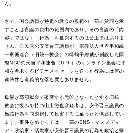
ん。
さて、国会議員が特定の教会の規範の一部に賛同を示
すことは言論の自由の範囲内であり、その言論の「内
容」ではなく「行為」を批判するのは公正ではありま
せん。自民党の安倍晋三議員が、宗教法人世界平和統
一家庭連合（旧統一教会）の韓鶴子総裁が創設した国
際NGOの天宙平和連合（UPF）のオンライン集会に平
和を希求するビデオメッセージを送った行為には何の
違法性も道義的な落ち度もありません。
母親が高額献金で破産する元凶となったとする旧統一
教会に恨みを持つ山上徹也容疑者は、安倍晋三議員の
当該行為を問題視して殺害するに至ったと供述してい
ます。事件をめぐっては、一部のSNS・マスメディ
ア・政治家・活動家が安倍晋三議員の行為を政治と宗