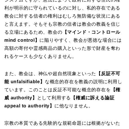
利が明示的に守られているのに対し、私的存在である
教会に対する信者の権利はむしろ無防備な状況にある
と言えます。そもそも宗教の信者は教会の教義を信じ
る立場にあるため、教会の
【マインド・コントロール
mind control】
に陥りやすく、教会が悪徳な場合には
高額の寄付や霊感商品の購入といった形で財産を奪わ
れるケースも少なくありません。
また、教会は、神仏や超自然現象といった
【
反証不可
能 unfalsifiable
】
な概念的存在を教義の説明に利用し
ています。このことは反証不可能な概念的存在を
【権
威 authority】
として利用する
【権威に訴える論証
appeal to authority】
に他なりません。
宗教の本質である先験的な規範命題には根拠がないた