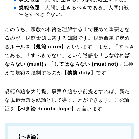
規範命題
：人間は生きるべきである。人間は殺
生をすべきでない。
このうち、宗教の本質を理解する上で極めて重要とな
るのが、規範命題に関する知識です。規範命題で定め
るルールを
【規範 norm】
といいます。また、「すべき
である」「すべきでない」という述語を
「しなければ
ならない (must)」「してはならない (must not)」
に換
えて規範を強制するのが
【義務 duty】
です。
規範命題を大前提、事実命題を小前提とすれば、新た
な規範命題を結論として導くことができます。この論
証を
【べき論 deontic logic】
と言います。
【べき論】