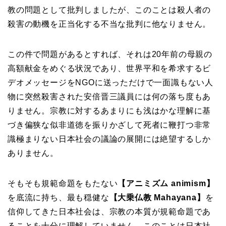
教の問題として批判しましたが、このことは殺人者の
殺害の動機を正当化する不当な批判に他なりません。
この件で問題があるとすれば、それは20年前の母親の
高額献金をめぐる状況であり、世界平和を希求するビ
デオメッセージをNGOに送っただけで一面識もない人
物に突然殺害された安倍晋三議員には何の落ち度もあ
りません。宗教に対するあまりにも浅はかな理解に基
づき偏狭な似非道徳を振りかざして死者に鞭打つ非常
識極まりない日本社会の議論の展開には絶望するしか
ありません。
そもそも規範命題をもたない
【アニミズム animism】
を底流に持ち、最も穏健な
【大乗仏教 Mahayana】
を
信仰してきた日本社会は、宗教の本質が規範命題であ
ることを十分に理解していません。このことは日本社