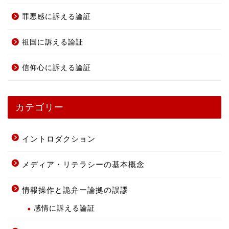
罪悪感に訴える論証
祖国に訴える論証
信仰心に訴える論証
カテゴリー
イントロダクション
メディア・リテラシーの基本概念
情報操作と詭弁ー論拠の誤謬
感情に訴える論証