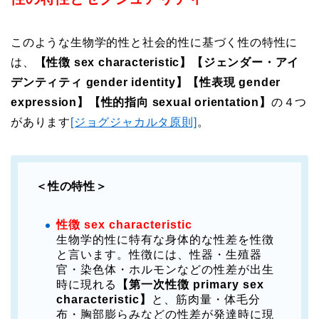
このような生物学的性と社会的性に基づく性の特性に
は、
【性徴 sex characteristic】
【ジェンダー・アイ
デンティティ gender identity】
【性表現 gender
expression】
【性的指向 sexual orientation】
の４つ
があります
[ジョグジャカルタ原則]
。
＜性の特性＞
性徴 sex characteristic
生物学的性に特有な身体的な性差を性徴
と言います。性徴には、性器・生殖器
官・染色体・ホルモンなどの性差が出生
時に現れる
【第一次性徴 primary sex
characteristic】
と、筋肉量・体毛分
布・胸部膨らみなどの性差が発達時に現