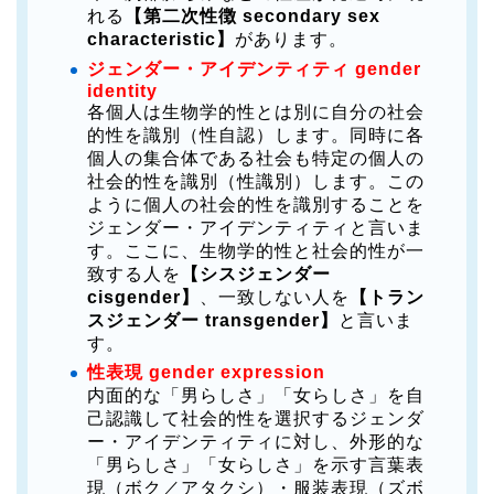
れる
【第二次性徴 secondary sex
characteristic】
があります。
ジェンダー・アイデンティティ gender
identity
各個人は生物学的性とは別に自分の社会
的性を識別（性自認）します。同時に各
個人の集合体である社会も特定の個人の
社会的性を識別（性識別）します。この
ように個人の社会的性を識別することを
ジェンダー・アイデンティティと言いま
す。ここに、生物学的性と社会的性が一
致する人を
【シスジェンダー
cisgender】
、一致しない人を
【トラン
スジェンダー transgender】
と言いま
す。
性表現 gender expression
内面的な「男らしさ」「女らしさ」を自
己認識して社会的性を選択するジェンダ
ー・アイデンティティに対し、外形的な
「男らしさ」「女らしさ」を示す言葉表
現（ボク／アタクシ）・服装表現（ズボ