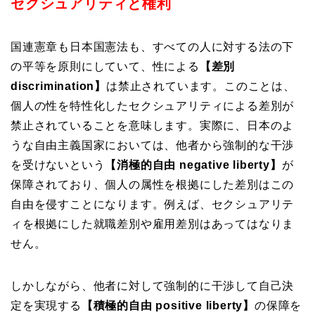
セクシュアリティと権利
国連憲章も日本国憲法も、すべての人に対する法の下
の平等を原則にしていて、性による
【差別
discrimination】
は禁止されています。このことは、
個人の性を特性化したセクシュアリティによる差別が
禁止されていることを意味します。
実際に、日本のよ
うな自由主義国家においては、他者から強制的な干渉
を受けないという
【消極的自由 negative liberty】
が
保障されており、個人の属性を根拠にした差別はこの
自由を侵すことになります。例えば、セクシュアリテ
ィを根拠にした就職差別や雇用差別はあってはなりま
せん。
しかしながら、他者に対して強制的に干渉して自己決
定を実現する
【積極的自由 positive liberty】
の保障を