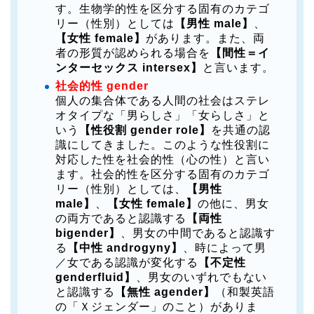
す。生物学的性を区分する固有のカテゴ
リー（性別）としては
【男性 male】
、
【女性 female】
があります。また、両
者の形質が認められる場合を
【間性＝イ
ンターセックス intersex】
と言います。
社会的性 gender
個人の集合体である人間の社会はステレ
オタイプな「男らしさ」「女らしさ」と
いう
【性役割 gender role】
を共通の認
識にしてきました。このような性役割に
対応した性を社会的性（心の性）と言い
ます。社会的性を区分する固有のカテゴ
リー（性別）としては、
【男性
male】
、
【女性 female】
の他に、男女
の両方であると認識する
【両性
bigender】
、男女の中間であると認識す
る
【中性 androgyny】
、時によって男
／女である認識が変化する
【不定性
genderfluid】
、男女のいずれでもない
と認識する
【無性 agender】
（和製英語
の「Ｘジェンダー」のこと）がありま