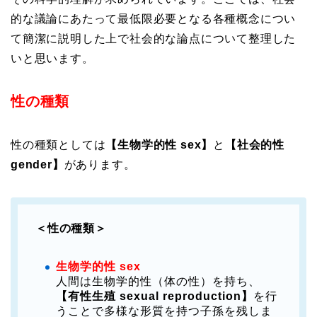
的な議論にあたって最低限必要となる各種概念につい
て簡潔に説明した上で社会的な論点について整理した
いと思います。
性の種類
性の種類としては
【生物学的性 sex】
と
【社会的性
gender】
があります。
＜性の種類＞
生物学的性 sex
人間は生物学的性（体の性）を持ち、
【有性生殖 sexual reproduction】
を行
うことで多様な形質を持つ子孫を残しま