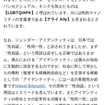
パンセクシュアル、キンクを加えたものは
【LGBTQIAPK】
と呼ばれています。Aには性的マイノ
リティの支援者である
【アライ Ally】
も含まれるとさ
れています。
なお、ジェンダー・アイデンティティは、日本では
「性自認」「性同一性」と訳されてきましたが、まず
「性自認」という用語は必ずしも正確ではありませ
ん。個人における「アイデンティティ」は個人が自由
に主観的に決定するものですが、社会に対して何かし
らの権利（後述する積極的自由など）を主張する根拠
としての「アイデンティティ」には一定の客観性が必
要です
[Akeel Bilgrami]
。その意味で「性自認」という
用語はミスリードを含んでいます。またアイデンティ
ティの存在とその定常性を示唆する「性同一性」は次