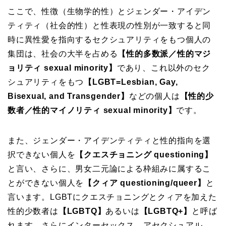
ここで、性徴（生物学的性）とジェンダー・アイデン
ティティ（社会的性）と性表現の性別が一致すると同
時に異性愛を指向するセクシュアリティをもつ個人の
集団は、社会の大半を占める
【性的多数派／性的マジ
ョリティ sexual minority】
であり、これ以外のセク
シュアリティをもつ
【LGBT=Lesbian, Gay,
Bisexual, and Transgender】
などの個人は
【性的少
数者／性的マイノリティ sexual minority】
です。
また、ジェンダー・アイデンティティと性的指向を選
択できない個人を
【クエスチョニング questioning】
と言い、さらに、男女二元論による枠組みに属するこ
とができない個人を
【クィア questioning/queer】
と
言います。LGBTにクエスチョニングとクィアを加えた
性的少数者は
【LGBTQ】
あるいは
【LGBTQ+】
と呼ば
れます。さらにインターセックス、アセクシュアル、