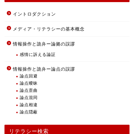
イントロダクション
メディア・リテラシーの基本概念
情報操作と詭弁ー論拠の誤謬
感情に訴える論証
情報操作と詭弁ー論点の誤謬
論点回避
論点曖昧
論点歪曲
論点混同
論点相違
論点隠蔽
リテラシー検索