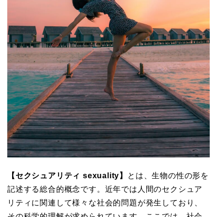
【セクシュアリティ sexuality】
とは、生物の性の形を
記述する総合的概念です。近年では人間のセクシュア
リティに関連して様々な社会的問題が発生しており、
その科学的理解が求められています。ここでは、社会