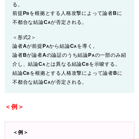
る。
前提
P
を根拠とする人格攻撃によって論者
B
に
B
不都合な結論
C
が否定される。
A
＜形式2＞
論者
A
が前提
P
から結論
C
を導く。
A
A
論者
B
が論者
A
の論証のうち結論
P
の一部のみ紹
A
介し、結論
C
とは異なる結論
C
を示唆する。
A
B
結論
C
を根拠とする人格攻撃によって論者
B
に
B
不都合な結論
C
が否定される。
A
＜例＞
＜例＞