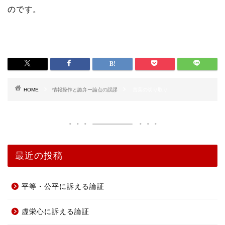
のです。
HOME
情報操作と詭弁ー論点の誤謬
言葉の切り取り
最近の投稿
平等・公平に訴える論証
虚栄心に訴える論証