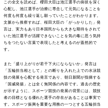
この全文を読めば、櫻田大臣は池江選手の病状を
深く
心配し、池江選手が治療に専念して元気になることを
何度も何度も繰り返し願って
いたことがわかります。
文脈から推察すれば、桜田大臣の「がっかりした」発
言は、実力もあり日本国民からも大きな期待をされて
いた池江選手が活躍できないことを気の毒に思う気持
ちをつたない言葉で表現したと考えるのが蓋然的で
す。
また「盛り上がりが若干下火にならないか」発言は
「五輪担当相として」との断りを入れた上での水泳競
技の発展を心配する発言であり、朝日新聞が指摘する
「国威発揚」とは全く無関係の内容です。過去の歴史
が示すように、スポーツ競技の発展の背景には、競技
者の目標となる優れた選手の存在があることは事実で
す。スポーツ振興を重要な用務の一つとする五輪担当