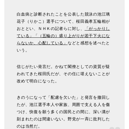
白血病と診断されたことを公表した競泳の池江璃
花子（りかこ）選手について、桜田義孝五輪相が
おととい、ＮＨＫの記者らに対し、
「がっかりし
ている」「（五輪の）盛り上がりが若干下火にな
らないか、心配している」
などと感想を述べたと
いう。
信じがたい発言だ。かねて閣僚としての資質が疑
われてきた桜田氏だが、その任に堪えないことが
改めて明白になった。
きのうになって「配慮を欠いた」と発言を撤回し
たが、池江選手本人や家族、周囲で支える人を傷
つけ、快復を願う多くの国民との間に、深い溝が
刻まれたのは間違いない。野党が一斉に批判した
のは当然だ。