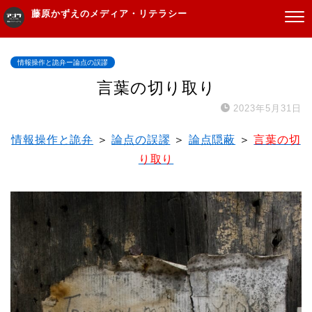
藤原かずえのメディア・リテラシー
情報操作と詭弁ー論点の誤謬
言葉の切り取り
2023年5月31日
情報操作と詭弁
＞
論点の誤謬
＞
論点隠蔽
＞
言葉の切
り取り