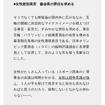
■女性差別発言 森会長の辞任を求める
そうでなくても懐疑論が国内外に広がるなか、五
輪の開催に決定的なマイナスイメージを植えつけ
る暴言・妄言だ。すみやかな辞任を求める。東京
五輪・パラリンピック組織委員会の会長を務める
森喜朗元首相の女性蔑視発言である。日本オリン
ピック委員会（ＪＯＣ）の臨時評議員会に名誉委
員として出席して、次のような耳を疑う見解を口
にした。
女性がたくさん入っている（スポーツ団体の）理
事会の会議は時間がかかる。
女性は競争意識が強
く
、１人が手を挙げて発言すると自分も言わなけ
ればと思うのだろう。規制しないとなかなか終わ
らない――。