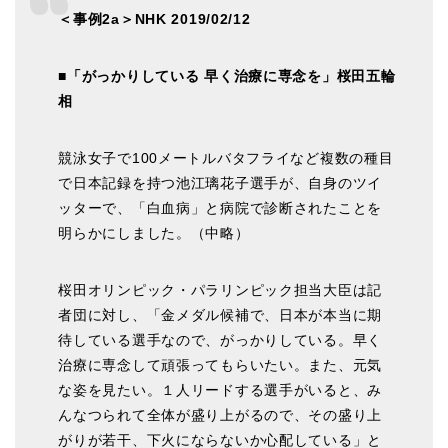
＜事例2a＞NHK 2019/02/12
■「がっかりしている 早く治療に専念を」桜田五輪
相
競泳女子で100メートルバタフライなど複数の種目
で日本記録を持つ池江璃花子選手が、自身のツイ
ッターで、「白血病」と病院で診断されたことを
明らかにしました。
（中略）
桜田オリンピック・パラリンピック担当大臣は記
者団に対し、「金メダル候補で、日本が本当に期
待している選手なので、がっかりしている。早く
治療に専念して頑張ってもらいたい。また、元気
な姿を見たい。１人リードする選手がいると、み
んなつられて全体が盛り上がるので、その盛り上
がりが若干、下火にならないか心配している」と