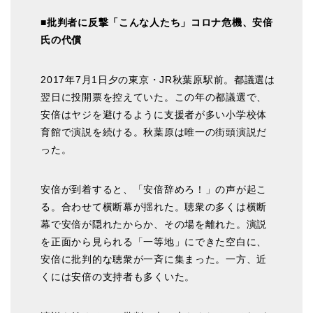
■批判者に反撃「こんな人たち」コロナ危機、安倍
氏の代償
2017年7月1日夕の東京・JR秋葉原駅前。都議選は
翌日に投開票を控えていた。この年の都議選で、
安倍はヤジを避けるように支援者が多い小学校体
育館で演説を続ける。秋葉原は唯一の街頭演説だ
った。
安倍が到着すると、「安倍辞めろ！」の声が起こ
る。合わせて横断幕が揺れた。聴衆の多くは横断
幕で安倍が隠れたからか、その場を離れた。演説
を正面から見られる「一等地」にできた空白に、
安倍に批判的な聴衆が一斉に集まった。一方、近
くには安倍の支持者も多くいた。