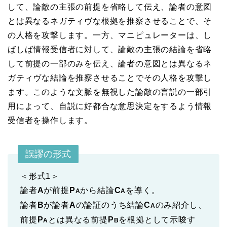
して、論敵の主張の前提を省略して伝え、論者の意図
とは異なるネガティヴな根拠を推察させることで、そ
の人格を攻撃します。一方、マニピュレーターは、し
ばしば情報受信者に対して、論敵の主張の結論を省略
して前提の一部のみを伝え、論者の意図とは異なるネ
ガティヴな結論を推察させることでその人格を攻撃し
ます。このような文脈を無視した論敵の言説の一部引
用によって、自説に好都合な意思決定をするよう情報
受信者を操作します。
誤謬の形式
＜形式1＞
論者
A
が前提
P
から結論
C
を導く。
A
A
論者
B
が論者
A
の論証のうち結論
C
のみ紹介し、
A
前提
P
とは異なる前提
P
を根拠として示唆す
A
B